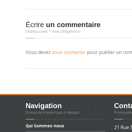
Écrire
un commentaire
Champs avec * sont obligatoires
Vous devez
vous connecter
pour publier un com
Navigation
Cont
Si vous ne trouvez pas ci-dessus
Pronovate
Qui
Sommes-nous
21 Rue 