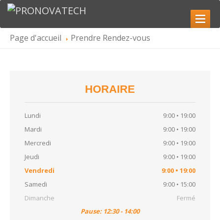
Page d'accueil
Prendre
Rendez-vous
ACCUEIL
QUI
SOMMES-NOUS
Carrière
HORAIRE
SERVICES
Réparation
de boîte de vitesses
Lundi
9:00 • 19:00
Reconditionnement
de convertisseur de couple
Mardi
9:00 • 19:00
Réparation
de composants de boîte de vitesses
Mercredi
9:00 • 19:00
Jeudi
9:00 • 19:00
GALERIE
Vendredi
9:00 • 19:00
NOUS
CONTACTER
Samedi
9:00 • 15:00
Dimanche
Fermé
PRENDRE RENDEZ-VOUS
Pause: 12:30 - 14:00