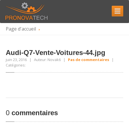
Page d'accueil
ACCUEIL
QUI
SOMMES-NOUS
Carrière
Audi-Q7-Vente-Voitures-44.jpg
juin 23, 2016 | Auteur: Novak6 |
Pas de commentaires
|
SERVICES
Catégories:
Réparation
de boîte de vitesses
Reconditionnement
de convertisseur de couple
Réparation
de composants de boîte de vitesses
GALERIE
0
commentaires
NOUS
CONTACTER
PRENDRE RENDEZ-VOUS