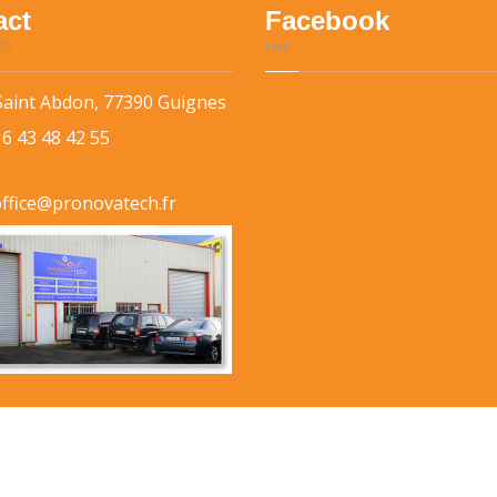
act
Facebook
ch
Like
Saint Abdon, 77390 Guignes
 6 43 48 42 55
office@pronovatech.fr