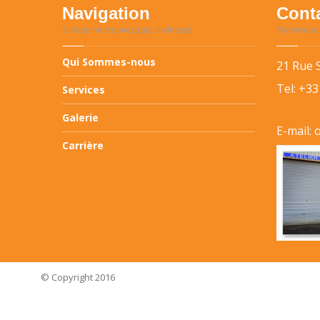
Navigation
Cont
Si vous ne trouvez pas ci-dessus
Pronovate
Qui
Sommes-nous
21 Rue 
Tel:
+33
Services
Galerie
E-mail: 
Carrière
© Copyright 2016