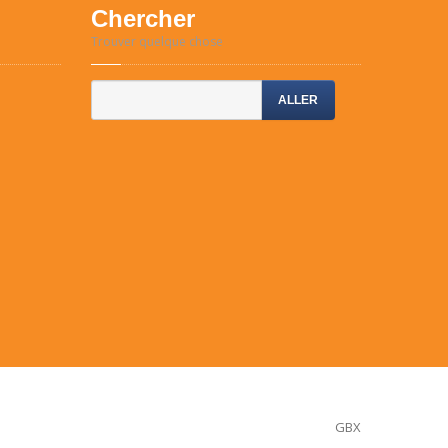
Chercher
Trouver quelque chose
ALLER
GBX