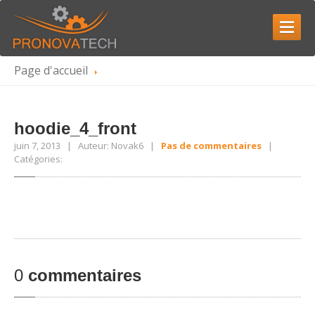
Page d'accueil
ACCUEIL
QUI
SOMMES-NOUS
Carrière
hoodie_4_front
juin 7, 2013 | Auteur: Novak6 |
Pas de commentaires
|
SERVICES
Catégories:
Réparation
de boîte de vitesses
Reconditionnement
de convertisseur de couple
Réparation
de composants de boîte de vitesses
GALERIE
0
commentaires
NOUS
CONTACTER
PRENDRE RENDEZ-VOUS